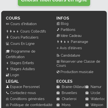
COURS
INFOS
📰
Blog
✏️
Cours d'Initiation
🎵
Partitions
👨‍👩‍👧‍👦
Cours Collectifs
🎁
Idée Cadeau
🧍
Cours Particuliers
👨‍👩‍👧‍👦
Parrainage
💻
Cours En Ligne
⭐
Avis d'élèves
🎓
Programme de
📝
Candidature
Certification
📅
Réserver une Classe de
👦
Stages Enfants
Cours
👨
Stages Adultes
💿
Production musicale
🔐
Login
LEGAL
ECOLES
👤
Espace Personnel
🏫
Braine-l’Alleud
🏫
Namur
📞
Contactez-nous
🏫
Bruxelles
🏫
Uccle
⚖️
Conditions générales
🏫
Charleroi
🏫
Waterloo
⚖️
Politique de confidentialité
🏫
Mons
🏫
Wépion