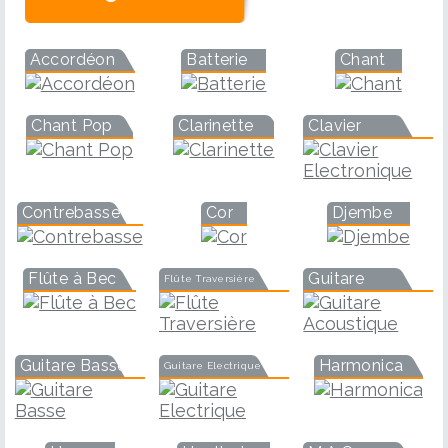
Accordéon
Batterie
Chant
Chant Pop
Clarinette
Clavier
Contrebasse
Cor
Djembe
Flûte à Bec
Guitare
Flûte Traversière
Guitare Basse
Harmonica
Guitare Electrique