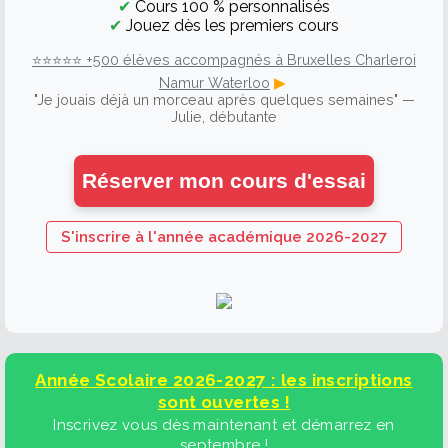
✔
Cours 100 % personnalisés
✔
Jouez dès les premiers cours
⭐⭐⭐⭐⭐ +500 élèves accompagnés à Bruxelles Charleroi
Namur Waterloo
▶
"Je jouais déjà un morceau après quelques semaines" —
Julie, débutante
Réserver mon cours d'essai
S'inscrire à l'année académique 2026-2027
Année Scolaire 2026-2027 : les inscriptions
sont ouvertes !
1.9 €
Inscrivez vous dès maintenant et démarrez en
septembre !