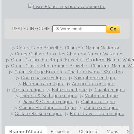
Go
RESTER INFORME :
▷
Cours Piano Bruxelles Charleroi Namur Waterloo
▷
Cours Guitare Bruxelles Charleroi Namur Waterloo
▷
Cours Guitare Electrique Bruxelles Charleroi Namur Wate
▷
Cours Clavier Electronique Bruxelles Charleroi Namur Wa
▷
Cours Solfège Bruxelles Charleroi Namur Waterloo
▷
Contrebasse en ligne
▷
Saxophone en ligne
▷
Harmonica en ligne
▷
Accordéon en ligne
▷
Orgue en ligne
▷
Batterie en ligne
▷
Chant en ligne
▷
Théorie & Solfège en ligne
▷
Violon en ligne
▷
Piano & Clavier en ligne
▷
Guitare en ligne
▷
Guitare Electrique en ligne
▷
Ukulélé en ligne
▷
Guitare Basse en ligne
▷
Flûte Traversière en ligne
Braine-l’Alleud
Bruxelles
Charleroi
Mons
Na