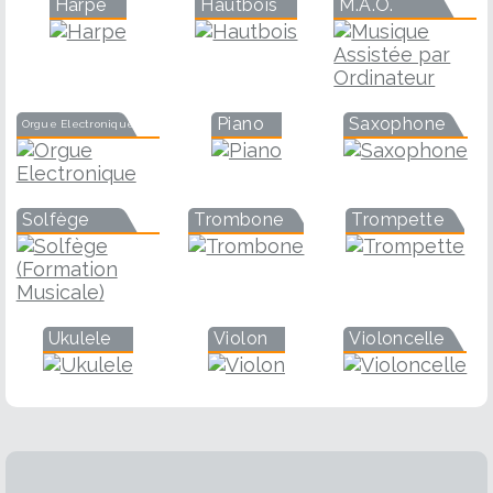
Harpe
Hautbois
M.A.O.
Piano
Saxophone
Orgue Electronique
Solfège
Trombone
Trompette
Ukulele
Violon
Violoncelle