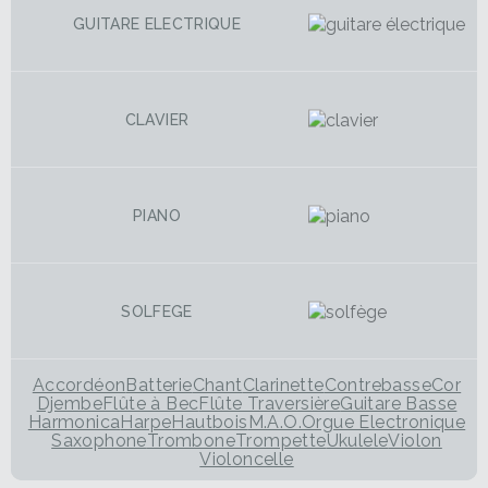
GUITARE ELECTRIQUE
CLAVIER
PIANO
SOLFEGE
Accordéon
Batterie
Chant
Clarinette
Contrebasse
Cor
Djembe
Flûte à Bec
Flûte Traversière
Guitare Basse
Harmonica
Harpe
Hautbois
M.A.O.
Orgue Electronique
Saxophone
Trombone
Trompette
Ukulele
Violon
Violoncelle