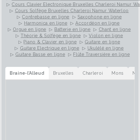
meilleur professeur sera donc toujours celui qui
▷
Cours Clavier Electronique Bruxelles Charleroi Namur Wa
vous donne envie de chanter. Voir les
▷
Cours Solfège Bruxelles Charleroi Namur Waterloo
différentes formules de cours de chant
▷
Contrebasse en ligne
▷
Saxophone en ligne
▷
Harmonica en ligne
▷
Accordéon en ligne
▷
Orgue en ligne
▷
Batterie en ligne
▷
Chant en ligne
▷
Théorie & Solfège en ligne
▷
Violon en ligne
▷
Piano & Clavier en ligne
▷
Guitare en ligne
▷
Guitare Electrique en ligne
▷
Ukulélé en ligne
▷
Guitare Basse en ligne
▷
Flûte Traversière en ligne
Braine-l’Alleud
Bruxelles
Charleroi
Mons
Na