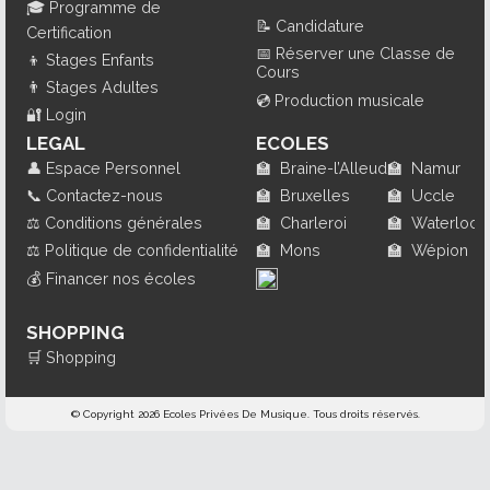
🎓
Programme de
📝
Candidature
Certification
📅
Réserver une Classe de
👦
Stages Enfants
Cours
👨
Stages Adultes
💿
Production musicale
🔐
Login
LEGAL
ECOLES
👤
Espace Personnel
🏫
Braine-l’Alleud
🏫
Namur
📞
Contactez-nous
🏫
Bruxelles
🏫
Uccle
⚖️
Conditions générales
🏫
Charleroi
🏫
Waterloo
⚖️
Politique de confidentialité
🏫
Mons
🏫
Wépion
💰
Financer nos écoles
SHOPPING
🛒
Shopping
© Copyright 2026 Ecoles Privées De Musique. Tous droits réservés.