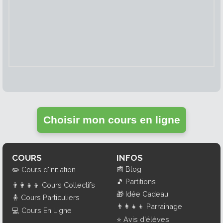
Choisir mon cours en ligne
COURS
INFOS
📰
Blog
✏️
Cours d'Initiation
🎵
Partitions
👨‍👩‍👧‍👦
Cours Collectifs
🎁
Idée Cadeau
🧍
Cours Particuliers
👨‍👩‍👧‍👦
Parrainage
💻
Cours En Ligne
⭐
Avis d'élèves