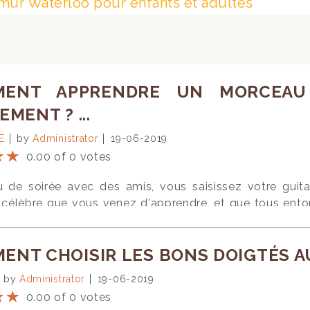
mur Waterloo pour enfants et adultes
MENT APPRENDRE UN MORCEAU
EMENT ? ...
E
by
Administrator
19-06-2019
0.00 of 0 votes
u de soirée avec des amis, vous saisissez votre guit
célèbre que vous venez d'apprendre, et que tous entonn
i, La, ou était-ce un Si ?Les occasions de jouer de la
 rarement de la partition adéquate sous les yeux à ce 
NT CHOISIR LES BONS DOIGTÉS AU 
c'est aussi une acquisition qui se travaille.Pourquoi es
 ?Après tout, si vous aimez jouer tranquillement chez 
by
Administrator
19-06-2019
térêt de connaitre de mémoire les morceaux que vous a
0.00 of 0 votes
tourage même lorsque vous ne disposez pas de la partiti