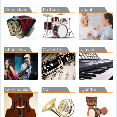
Accordéon
Batterie
Chant
Chant Pop
Clarinette
Clavier
Contrebasse
Cor
Djembe