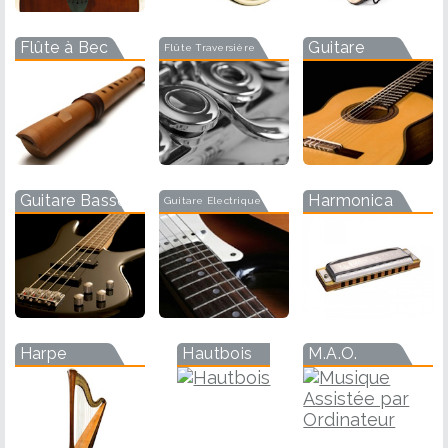
Flûte à Bec
Guitare
Flûte Traversière
Guitare Basse
Harmonica
Guitare Electrique
Harpe
Hautbois
M.A.O.