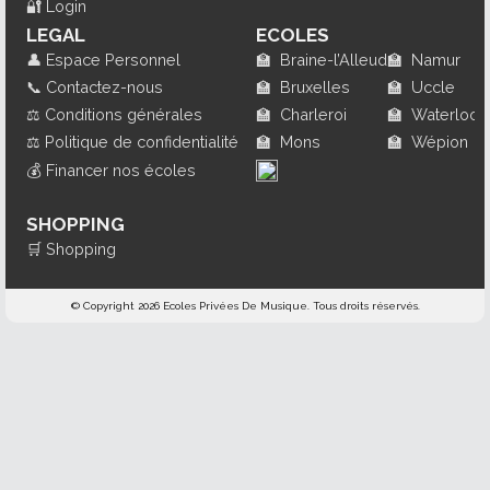
🔐
Login
LEGAL
ECOLES
👤
Espace Personnel
🏫
Braine-l’Alleud
🏫
Namur
📞
Contactez-nous
🏫
Bruxelles
🏫
Uccle
⚖️
Conditions générales
🏫
Charleroi
🏫
Waterloo
⚖️
Politique de confidentialité
🏫
Mons
🏫
Wépion
💰
Financer nos écoles
SHOPPING
🛒
Shopping
© Copyright 2026 Ecoles Privées De Musique. Tous droits réservés.