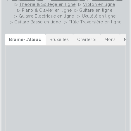
▷
Théorie & Solfège en ligne
▷
Violon en ligne
▷
Piano & Clavier en ligne
▷
Guitare en ligne
▷
Guitare Electrique en ligne
▷
Ukulélé en ligne
▷
Guitare Basse en ligne
▷
Flûte Traversière en ligne
Braine-l’Alleud
Bruxelles
Charleroi
Mons
Na