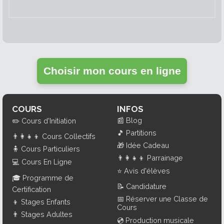
Choisir mon cours en ligne
COURS
INFOS
📰
Blog
✏️
Cours d'Initiation
🎵
Partitions
👨‍👩‍👧‍👦
Cours Collectifs
🎁
Idée Cadeau
🧍
Cours Particuliers
👨‍👩‍👧‍👦
Parrainage
💻
Cours En Ligne
⭐
Avis d'élèves
🎓
Programme de
📝
Candidature
Certification
📅
Réserver une Classe de
👦
Stages Enfants
Cours
👨
Stages Adultes
💿
Production musicale