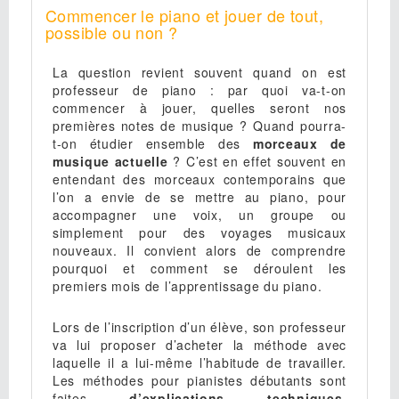
Commencer le piano et jouer de tout,
possible ou non ?
La question revient souvent quand on est
professeur de piano : par quoi va-t-on
commencer à jouer, quelles seront nos
premières notes de musique ? Quand pourra-
t-on étudier ensemble des
morceaux de
musique actuelle
? C’est en effet souvent en
entendant des morceaux contemporains que
l’on a envie de se mettre au piano, pour
accompagner une voix, un groupe ou
simplement pour des voyages musicaux
nouveaux. Il convient alors de comprendre
pourquoi et comment se déroulent les
premiers mois de l’apprentissage du piano.
Lors de l’inscription d’un élève, son professeur
va lui proposer d’acheter la méthode avec
laquelle il a lui-même l’habitude de travailler.
Les méthodes pour pianistes débutants sont
faites
d’explications techniques,