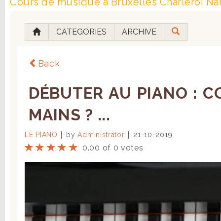
Cours de musique à Bruxelles Charleroi Na
CATEGORIES
ARCHIVE
Back
DÉBUTER AU PIANO : 
MAINS ? ...
LE PIANO
by
Administrator
21-10-2019
0.00 of 0 votes