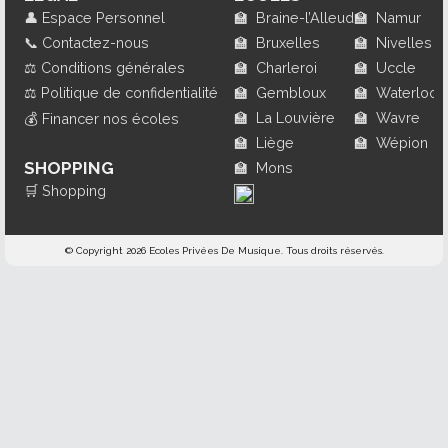
👤
Espace Personnel
🏫
Braine-l’Alleud
🏫
Namur
📞
Contactez-nous
🏫
Bruxelles
🏫
Nivelles
⚖️
Conditions générales
🏫
Charleroi
🏫
Uccle
⚖️
Politique de confidentialité
🏫
Gembloux
🏫
Waterloo
🏫
La Louvière
🏫
Wavre
💰
Financer nos écoles
🏫
Liège
🏫
Wépion
SHOPPING
🏫
Mons
🛒
Shopping
© Copyright 2026 Ecoles Privées De Musique. Tous droits réservés.