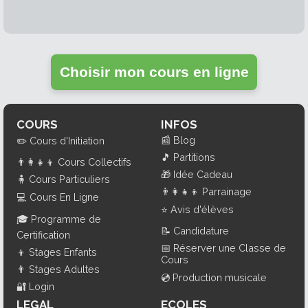
Choisir mon cours en ligne
COURS
INFOS
📰
Blog
✏️
Cours d'Initiation
🎵
Partitions
👨‍👩‍👧‍👦
Cours Collectifs
🎁
Idée Cadeau
🧍
Cours Particuliers
👨‍👩‍👧‍👦
Parrainage
💻
Cours En Ligne
⭐
Avis d'élèves
🎓
Programme de
📝
Candidature
Certification
📅
Réserver une Classe de
👦
Stages Enfants
Cours
👨
Stages Adultes
💿
Production musicale
🔐
Login
LEGAL
ECOLES