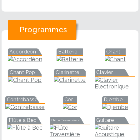
Programmes
Accordéon
Batterie
Chant
Chant Pop
Clarinette
Clavier
Contrebasse
Cor
Djembe
Flûte à Bec
Guitare
Flûte Traversière