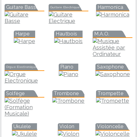
Guitare Basse
Harmonica
Guitare Electrique
Harpe
Hautbois
M.A.O.
Piano
Saxophone
Orgue Electronique
Solfège
Trombone
Trompette
Ukulele
Violon
Violoncelle