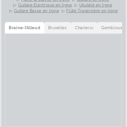
▷
Guitare Electrique en ligne
▷
Ukulélé en ligne
▷
Guitare Basse en ligne
▷
Flûte Traversière en ligne
Braine-l’Alleud
Bruxelles
Charleroi
Gembloux