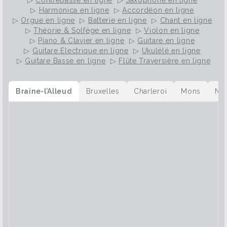
▷
Contrebasse en ligne
▷
Saxophone en ligne
▷
Harmonica en ligne
▷
Accordéon en ligne
▷
Orgue en ligne
▷
Batterie en ligne
▷
Chant en ligne
▷
Théorie & Solfège en ligne
▷
Violon en ligne
▷
Piano & Clavier en ligne
▷
Guitare en ligne
▷
Guitare Electrique en ligne
▷
Ukulélé en ligne
▷
Guitare Basse en ligne
▷
Flûte Traversière en ligne
Braine-l’Alleud
Bruxelles
Charleroi
Mons
Na