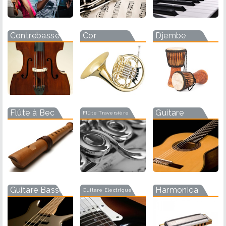
Contrebasse
Cor
Djembe
Flûte à Bec
Guitare
Flûte Traversière
Guitare Basse
Harmonica
Guitare Electrique