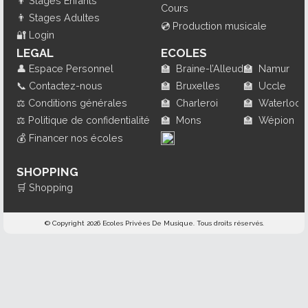
👦
Stages Enfants
Cours
👨
Stages Adultes
💿
Production musicale
🔐
Login
LEGAL
ECOLES
👤
Espace Personnel
🏫
Braine-l’Alleud
🏫
Namur
📞
Contactez-nous
🏫
Bruxelles
🏫
Uccle
⚖️
Conditions générales
🏫
Charleroi
🏫
Waterloo
⚖️
Politique de confidentialité
🏫
Mons
🏫
Wépion
💰
Financer nos écoles
SHOPPING
🛒
Shopping
© Copyright 2026 Ecoles Privées De Musique. Tous droits réservés.