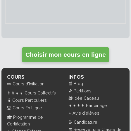
Choisir mon cours en ligne
COURS
INFOS
📰
Blog
✏️
Cours d'Initiation
🎵
Partitions
👨‍👩‍👧‍👦
Cours Collectifs
🎁
Idée Cadeau
🧍
Cours Particuliers
👨‍👩‍👧‍👦
Parrainage
💻
Cours En Ligne
⭐
Avis d'élèves
🎓
Programme de
📝
Candidature
Certification
📅
Réserver une Classe de