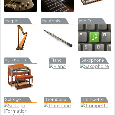
Harpe
Hautbois
M.A.O.
Piano
Saxophone
Orgue Electronique
Solfège
Trombone
Trompette