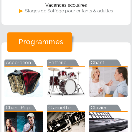
Vacances scolaires
▶
Stages de Solfège pour enfants & adultes
Programmes
Accordéon
Batterie
Chant
Chant Pop
Clarinette
Clavier