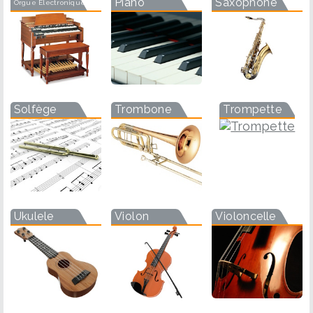
Piano
Saxophone
Orgue Electronique
Solfège
Trombone
Trompette
Ukulele
Violon
Violoncelle