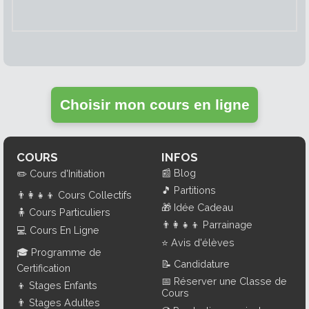
Choisir mon cours en ligne
COURS
INFOS
📰
Blog
✏️
Cours d'Initiation
🎵
Partitions
👨‍👩‍👧‍👦
Cours Collectifs
🎁
Idée Cadeau
🧍
Cours Particuliers
👨‍👩‍👧‍👦
Parrainage
💻
Cours En Ligne
⭐
Avis d'élèves
🎓
Programme de
📝
Candidature
Certification
📅
Réserver une Classe de
👦
Stages Enfants
Cours
👨
Stages Adultes