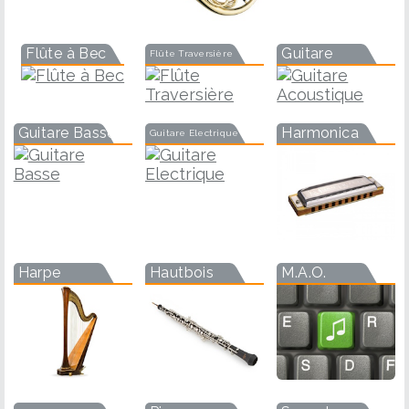
Flûte à Bec
Guitare
Flûte Traversière
Guitare Basse
Harmonica
Guitare Electrique
Harpe
Hautbois
M.A.O.