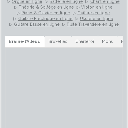
▷
Orgue en ligne
▷
Batterie en ligne
▷
Chant en ligne
▷
Théorie & Solfège en ligne
▷
Violon en ligne
▷
Piano & Clavier en ligne
▷
Guitare en ligne
▷
Guitare Electrique en ligne
▷
Ukulélé en ligne
▷
Guitare Basse en ligne
▷
Flûte Traversière en ligne
Braine-l’Alleud
Bruxelles
Charleroi
Mons
Na