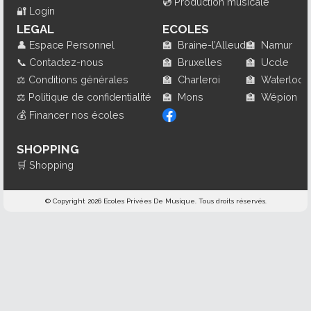
💿
Production musicale
🔐
Login
LEGAL
ECOLES
👤
Espace Personnel
🏫
Braine-l’Alleud
🏫
Namur
📞
Contactez-nous
🏫
Bruxelles
🏫
Uccle
⚖️
Conditions générales
🏫
Charleroi
🏫
Waterloo
⚖️
Politique de confidentialité
🏫
Mons
🏫
Wépion
💰
Financer nos écoles
SHOPPING
🛒
Shopping
© Copyright 2026 Ecoles Privées De Musique. Tous droits réservés.