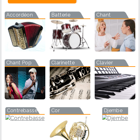
Accordéon
Batterie
Chant
Chant Pop
Clarinette
Clavier
Contrebasse
Cor
Djembe