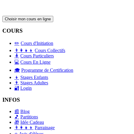
Choisir mon cours en ligne
COURS
✏️
Cours d'Initiation
👨‍👩‍👧‍👦
Cours Collectifs
🧍
Cours Particuliers
💻
Cours En Ligne
🎓
Programme de Certification
👦
Stages Enfants
👨
Stages Adultes
🔐
Login
INFOS
📰
Blog
🎵
Partitions
🎁
Idée Cadeau
👨‍👩‍👧‍👦
Parrainage
⭐
Avis d'élèves