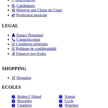
📝
Candidature
📅
Réserver une Classe de Cours
💿
Production musicale
LEGAL
👤
Espace Personnel
📞
Contactez-nous
⚖️
Conditions générales
⚖️
Politique de confidentialité
💰
Financer nos écoles
SHOPPING
🛒
Shopping
ECOLES
🏫
Braine-l’Alleud
🏫
Namur
🏫
Bruxelles
🏫
Uccle
🏫
Charleroi
🏫
Waterloo