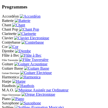
Programmes
Accordéon
Batterie
Chant
Chant Pop
Clarinette
Clavier
Contrebasse
Cor
Djembe
Flûte à Bec
Flûte Traversière
Guitare
Guitare Basse
Guitare Electrique
Harmonica
Harpe
Hautbois
M.A.O.
Orgue Electronique
Piano
Saxophone
Solfège