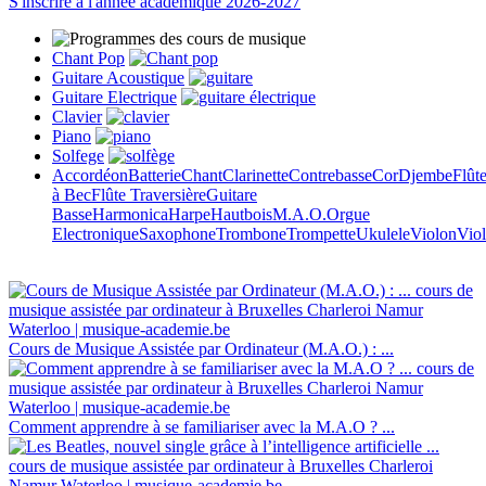
S'inscrire à l'année académique 2026-2027
Chant Pop
Guitare Acoustique
Guitare Electrique
Clavier
Piano
Solfege
Accordéon
Batterie
Chant
Clarinette
Contrebasse
Cor
Djembe
Flût
à Bec
Flûte Traversière
Guitare
Basse
Harmonica
Harpe
Hautbois
M.A.O.
Orgue
Electronique
Saxophone
Trombone
Trompette
Ukulele
Violon
Viol
Cours de Musique Assistée par Ordinateur (M.A.O.) : ...
Comment apprendre à se familiariser avec la M.A.O ? ...