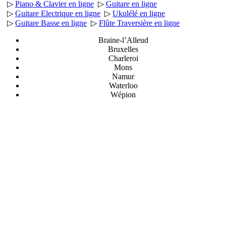
▷
Piano & Clavier en ligne
▷
Guitare en ligne
▷
Guitare Electrique en ligne
▷
Ukulélé en ligne
▷
Guitare Basse en ligne
▷
Flûte Traversière en ligne
Braine-l’Alleud
Bruxelles
Charleroi
Mons
Namur
Waterloo
Wépion