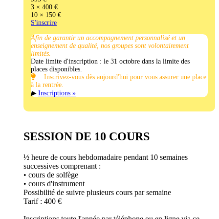
3 × 400 €
10 × 150 €
S'inscrire
Afin de garantir un accompagnement personnalisé et un
enseignement de qualité, nos groupes sont volontairement
limités.
Date limite d'inscription : le 31 octobre dans la limite des
places disponibles.
Inscrivez-vous dès aujourd'hui pour vous assurer une place
à la rentrée.
▶
Inscriptions »
SESSION DE 10 COURS
½ heure de cours hebdomadaire pendant 10 semaines
successives comprenant :
• cours de solfège
• cours d'instrument
Possibilité de suivre plusieurs cours par semaine
Tarif : 400 €
Inscriptions toute l'année par téléphone ou en ligne via ce