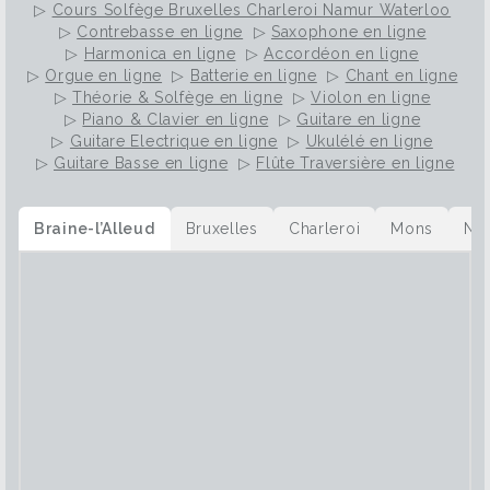
▷
Cours Solfège Bruxelles Charleroi Namur Waterloo
▷
Contrebasse en ligne
▷
Saxophone en ligne
▷
Harmonica en ligne
▷
Accordéon en ligne
▷
Orgue en ligne
▷
Batterie en ligne
▷
Chant en ligne
▷
Théorie & Solfège en ligne
▷
Violon en ligne
▷
Piano & Clavier en ligne
▷
Guitare en ligne
▷
Guitare Electrique en ligne
▷
Ukulélé en ligne
▷
Guitare Basse en ligne
▷
Flûte Traversière en ligne
Braine-l’Alleud
Bruxelles
Charleroi
Mons
Na