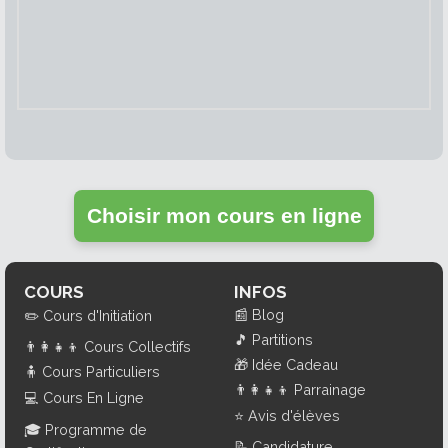
Choisir mon cours en ligne
COURS
INFOS
📰
Blog
✏️
Cours d'Initiation
🎵
Partitions
👨‍👩‍👧‍👦
Cours Collectifs
🎁
Idée Cadeau
🧍
Cours Particuliers
👨‍👩‍👧‍👦
Parrainage
💻
Cours En Ligne
⭐
Avis d'élèves
🎓
Programme de
📝
Candidature