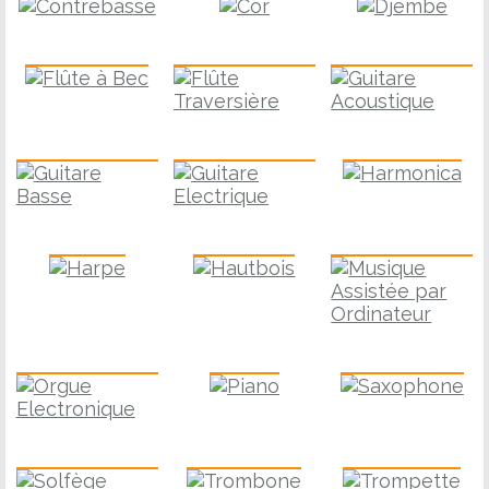
Flûte à Bec
Guitare
Flûte Traversière
Guitare Basse
Harmonica
Guitare Electrique
Harpe
Hautbois
M.A.O.
Piano
Saxophone
Orgue Electronique
Solfège
Trombone
Trompette