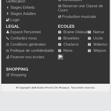
Certification
📅
Réserver une Classe de
👦
Stages Enfants
Cours
👨
Stages Adultes
💿
Production musicale
🔐
Login
LEGAL
ECOLES
👤
Espace Personnel
🏫
Braine-l’Alleud
🏫
Namur
📞
Contactez-nous
🏫
Bruxelles
🏫
Uccle
⚖️
Conditions générales
🏫
Charleroi
🏫
Waterloo
⚖️
Politique de confidentialité
🏫
Mons
🏫
Wépion
💰
Financer nos écoles
SHOPPING
🛒
Shopping
© Copyright 2026 Ecoles Privées De Musique. Tous droits réservés.