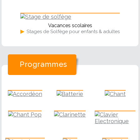
Solfège
Vacances scolaires
▶
Stages de Solfège pour enfants & adultes
Programmes
Accordéon
Batterie
Chant
Chant Pop
Clarinette
Clavier
Contrebasse
Cor
Djembe