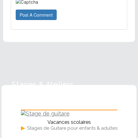
Post A Comment
Stages & Ateliers
Guitare
Vacances scolaires
▶
Stages de Guitare pour enfants & adultes