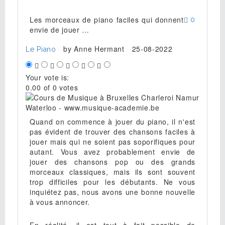
Les morceaux de piano faciles qui donnent
0
envie de jouer …
by
Anne Hermant
25-08-2022
Le Piano
Your vote is:
0.00 of 0 votes
Quand on commence à jouer du piano, il n'est
pas évident de trouver des chansons faciles à
jouer mais qui ne soient pas soporifiques pour
autant. Vous avez probablement envie de
jouer des chansons pop ou des grands
morceaux classiques, mais ils sont souvent
trop difficiles pour les débutants. Ne vous
inquiétez pas, nous avons une bonne nouvelle
à vous annoncer.