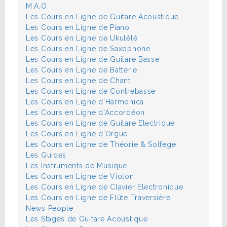
M.A.O.
Les Cours en Ligne de Guitare Acoustique
Les Cours en Ligne de Piano
Les Cours en Ligne de Ukulélé
Les Cours en Ligne de Saxophone
Les Cours en Ligne de Guitare Basse
Les Cours en Ligne de Batterie
Les Cours en Ligne de Chant
Les Cours en Ligne de Contrebasse
Les Cours en Ligne d'Harmonica
Les Cours en Ligne d'Accordéon
Les Cours en Ligne de Guitare Electrique
Les Cours en Ligne d'Orgue
Les Cours en Ligne de Théorie & Solfège
Les Guides
Les Instruments de Musique
Les Cours en Ligne de Violon
Les Cours en Ligne de Clavier Electronique
Les Cours en Ligne de Flûte Traversière
News People
Les Stages de Guitare Acoustique