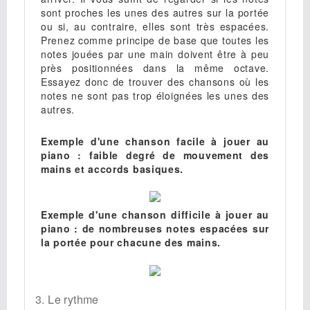
sont proches les unes des autres sur la portée
ou si, au contraire, elles sont très espacées.
Prenez comme principe de base que toutes les
notes jouées par une main doivent être à peu
près positionnées dans la même octave.
Essayez donc de trouver des chansons où les
notes ne sont pas trop éloignées les unes des
autres.
Exemple d'une chanson facile à jouer au
piano : faible degré de mouvement des
mains et accords basiques.
Exemple d'une chanson difficile à jouer au
piano : de nombreuses notes espacées sur
la portée pour chacune des mains.
3. Le rythme