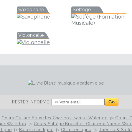
Saxophone
Solfège
Violoncelle
Go
RESTER INFORME :
▷
Cours Guitare Bruxelles Charleroi Namur Waterloo
▷
Cours G
mur Waterloo
▷
Cours Solfège Bruxelles Charleroi Namur Wat
 ligne
▷
Batterie en ligne
▷
Chant en ligne
▷
Théorie & Solfè