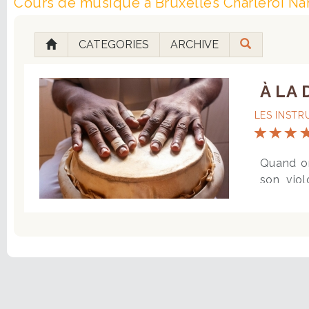
Cours de musique à Bruxelles Charleroi Na
CATEGORIES
ARCHIVE
À LA
LES INST
Quand on pense à l’apprentissage de la musique, on imagine souvent un élève face à son piano, sa guitare ou son violon. Ces instruments, incontournables dans l’enseignement musical en France, sont certes riches et formateurs… mais ils ne représentent qu’une infime partie de ce que le monde a à offrir en matière de sons, de rythmes et de traditions. Partout sur la planète, des peuples ont inventé des instruments aux sonorités uniques, intimement liés à leur culture, à leur histoire et à leur manière de vivre la musique : harpes africaines, tambours polynésiens, flûtes andines, luths orientaux… Ces instruments dits “traditionnels” ne sont pas des curiosités folkloriques figées dans le passé : ils sont vivants, pratiqués et transmissibles, même à ceux qui n’en ont jama