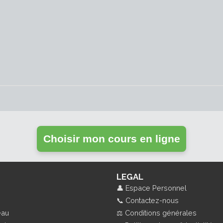
Choisir mon cours en ligne
LEGAL
👤
Espace Personnel
📞
Contactez-nous
eau
⚖️
Conditions générales