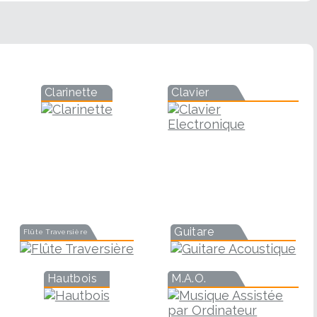
Clarinette
Clavier
Guitare
Flûte Traversière
Hautbois
M.A.O.