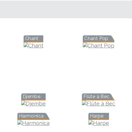
Chant
Chant Pop
Djembe
Flûte à Bec
Harmonica
Harpe