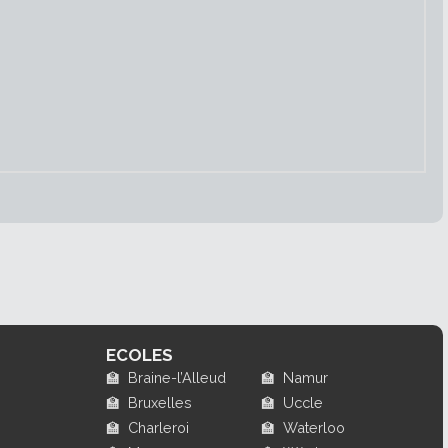
ECOLES
🏫
Braine-l’Alleud
🏫
Namur
🏫
Bruxelles
🏫
Uccle
🏫
Charleroi
🏫
Waterloo