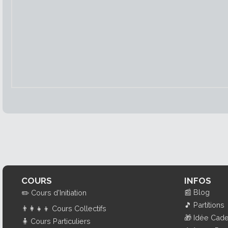
COURS
INFOS
📰
Blog
✏️
Cours d'Initiation
🎵
Partitions
👨‍👩‍👧‍👦
Cours Collectifs
🎁
Idée Cad
🧍
Cours Particuliers