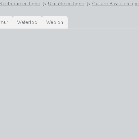
Electrique en ligne
▷
Ukulélé en ligne
▷
Guitare Basse en lig
mur
Waterloo
Wépion