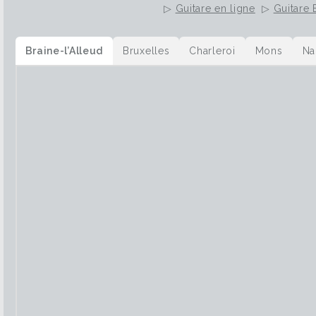
▷
Guitare en ligne
▷
Guitare 
Braine-l’Alleud
Bruxelles
Charleroi
Mons
Na